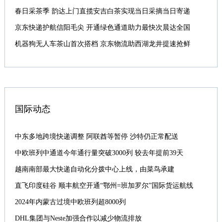
春日采茶季 韵达上门直揽安吉白茶实现当日采摘当日寄递
京东快递护航信阳毛尖 开通绿色通道助力最快次晨达全国
机器狗无人车茶山首次搭档 京东物流助西湖龙井提速抢鲜
国际动态
中东多地跨境快递调整 阿联酋等暂停 沙特仍正常配送
中欧班列中通道今年通行量突破3000列 较去年提前39天
越南南部最大快递自动化分拨中心上线，由菜鸟承建
直飞印度硅谷 顺丰航空开通“鄂州=班加罗尔”国际货运航线
2024年内蒙古过境中欧班列超8000列
DHL集团与Neste加强合作以减少物流排放