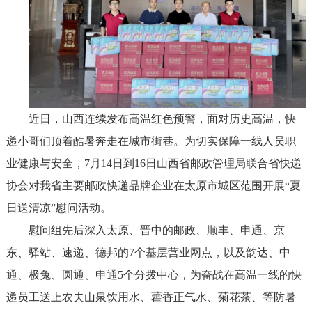
近日，山西连续发布高温红色预警，面对历史高温，快
递小哥们顶着酷暑奔走在城市街巷。为切实保障一线人员职
业健康与安全，7月14日到16日山西省邮政管理局联合省快递
协会对我省主要邮政快递品牌企业在太原市城区范围开展“夏
日送清凉”慰问活动。
慰问组先后深入太原、晋中的邮政、顺丰、申通、京
东、驿站、速递、德邦的7个基层营业网点，以及韵达、中
通、极兔、圆通、申通5个分拨中心，为奋战在高温一线的快
递员工送上农夫山泉饮用水、藿香正气水、菊花茶、等防暑