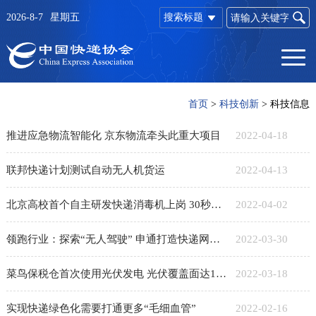
2026-8-7
星期五
搜索标题
首页
>
科技创新
>
科技信息
推进应急物流智能化 京东物流牵头此重大项目
2022-04-18
联邦快递计划测试自动无人机货运
2022-04-13
北京高校首个自主研发快递消毒机上岗 30秒灭杀细菌病毒
2022-04-02
领跑行业：探索“无人驾驶” 申通打造快递网络运输新模式
2022-03-30
菜鸟保税仓首次使用光伏发电 光伏覆盖面达10万平米
2022-03-18
实现快递绿色化需要打通更多“毛细血管”
2022-02-16