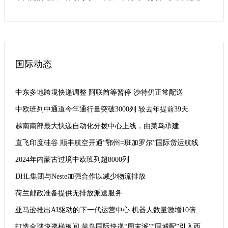
国际动态
中东多地跨境快递调整 阿联酋等暂停 沙特仍正常配送
中欧班列中通道今年通行量突破3000列 较去年提前39天
越南南部最大快递自动化分拨中心上线，由菜鸟承建
直飞印度硅谷 顺丰航空开通“鄂州=班加罗尔”国际货运航线
2024年内蒙古过境中欧班列超8000列
DHL集团与Neste加强合作以减少物流排放
荷兰邮政准备提供无排放派送服务
亚马逊推出AI驱动的下一代运营中心 机器人数量激增10倍
打造全球快递样板间 菜鸟国际快递“周末派”“同城配”引入西班牙